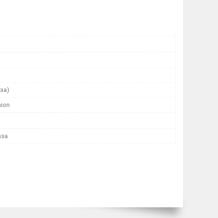
за)
hion
аза