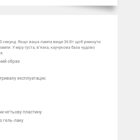
0 секунд. Якщо ваша лампа вище 36 Вт щоб уникнути
ампи. У міру густа, в'язка, каучукова база чудово
я.
ний образ.
 тривалу експлуатацію.
и нігтьову пластину.
ю гель-лаку.