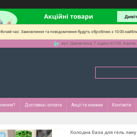
обочий час. Замовлення та повідомлення будуть оброблені з 10:00 найбл
вул. Дерев'янка, 7. Індекс:61103, Харків,
влення?
Доставка і оплата
Акції та знижки
Контакти
Холодна база для гель лаку 
ка