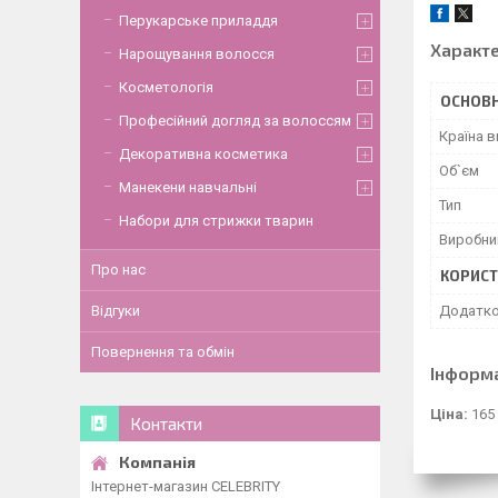
Перукарське приладдя
Характ
Нарощування волосся
Косметологія
ОСНОВН
Професійний догляд за волоссям
Країна 
Декоративна косметика
Об`єм
Манекени навчальні
Тип
Набори для стрижки тварин
Виробни
Про нас
КОРИСТ
Додатко
Відгуки
Повернення та обмін
Інформ
Ціна:
165
Контакти
Інтернет-магазин CELEBRITY