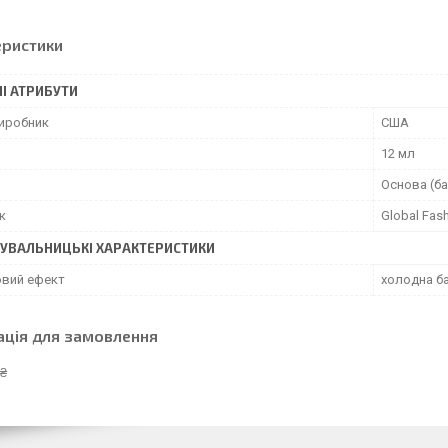
еристики
І АТРИБУТИ
виробник
США
12 мл
Основа (ба
к
Global Fas
УВАЛЬНИЦЬКІ ХАРАКТЕРИСТИКИ
вий ефект
холодна б
ація для замовлення
 ₴