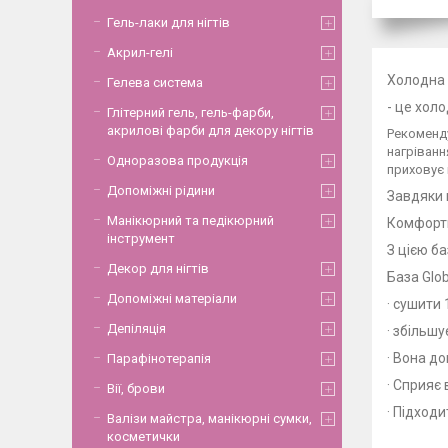
Гель-лаки для нігтів
Акрил-гелі
Холодна б
Гелева система
- це хол
Глітерний гель, гель-фарби,
акрилові фарби для декору нігтів
Рекоменду
нагріванн
Одноразова продукція
приховує 
Допоміжні рідини
Завдяки 
Манікюрний та педікюрний
Комфортн
інструмент
З цією б
Декор для нігтів
База Glob
Допоміжні матеріали
· сушити 
Депіляція
· збільшу
· Вона д
Парафінотерапія
· Сприяє
Вії, брови
· Підходи
Валізи майстра, манікюрні сумки,
косметички