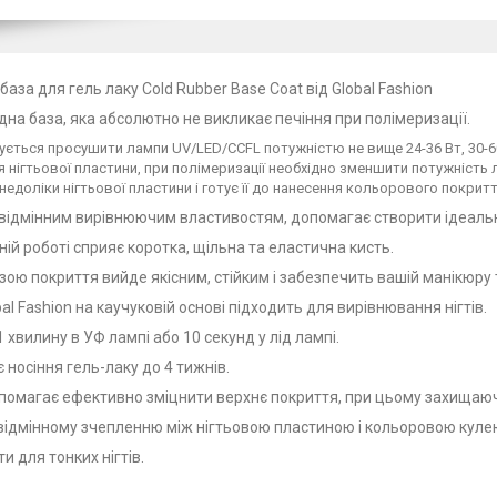
аза для гель лаку Cold Rubber Base Coat від Global Fashion
одна база, яка абсолютно не викликає печіння при полімеризації.
ється просушити лампи UV/LED/CCFL потужністю не вище 24-36 Вт, 30-6
я нігтьової пластини, при полімеризації необхідно зменшити потужність л
недоліки нігтьової пластини і готує її до нанесення кольорового покритт
відмінним вирівнюючим властивостям, допомагає створити ідеаль
ій роботі сприяє коротка, щільна та еластична кисть.
азою покриття вийде якісним, стійким і забезпечить вашій манікюру
al Fashion на каучуковій основі підходить для вирівнювання нігтів.
1 хвилину в УФ лампі або 10 секунд у лід лампі.
є носіння гель-лаку до 4 тижнів.
опомагає ефективно зміцнити верхнє покриття, при цьому захищаюч
 відмінному зчепленню між нігтьовою пластиною і кольоровою куле
ти для тонких нігтів.