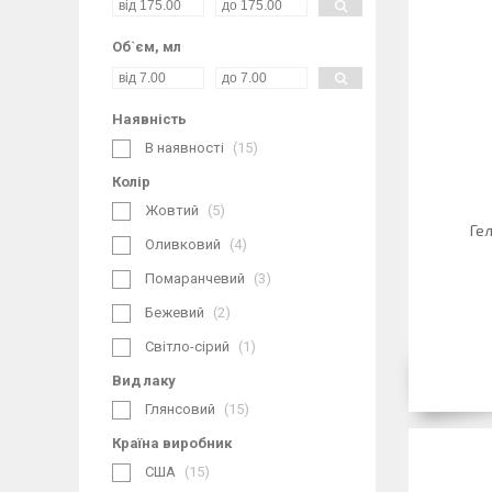
Об`єм, мл
Наявність
В наявності
15
Колір
Жовтий
5
Ге
Оливковий
4
Помаранчевий
3
Бежевий
2
Світло-сірий
1
Вид лаку
Глянсовий
15
Країна виробник
США
15