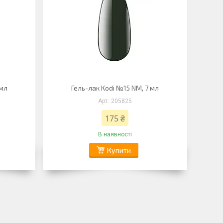
 мл
Гель-лак Kodi №15 NM, 7 мл
205825
175 ₴
В наявності
Купити