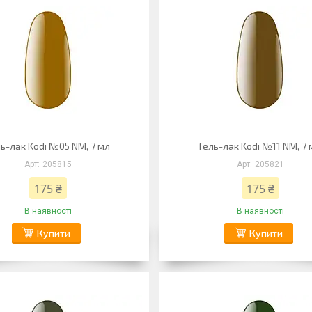
ль-лак Kodi №05 NM, 7 мл
Гель-лак Kodi №11 NM, 7
205815
205821
175 ₴
175 ₴
В наявності
В наявності
Купити
Купити