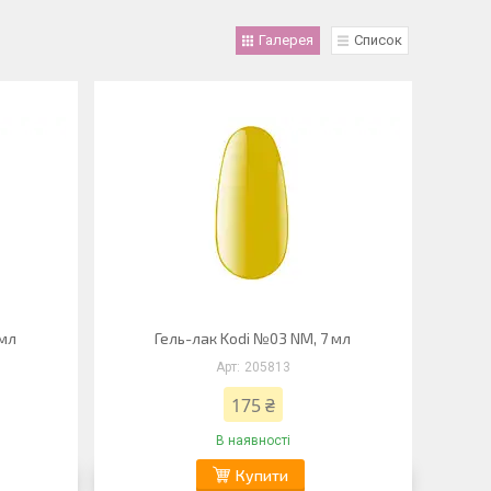
Галерея
Список
 мл
Гель-лак Kodi №03 NM, 7 мл
205813
175 ₴
В наявності
Купити