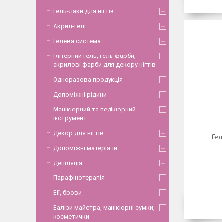
Гель-лаки для нігтів
Акрил-гелі
Гелева система
Глітерний гель, гель-фарби,
акрилові фарби для декору нігтів
Одноразова продукція
Допоміжні рідини
Манікюрний та педікюрний
інструмент
Декор для нігтів
Гел
Допоміжні матеріали
Депіляція
Парафінотерапія
Вії, брови
Валізи майстра, манікюрні сумки,
косметички