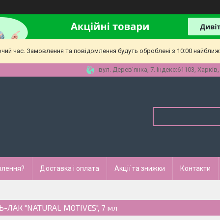
очий час. Замовлення та повідомлення будуть оброблені з 10:00 найближч
вул. Дерев'янка, 7. Індекс:61103, Харків,
влення?
Доставка і оплата
Акції та знижки
Контакти
Ь-ЛАК "NATURAL MOTIVES", 7 мл