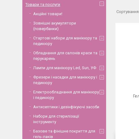
Товари та послуги
Акційні товари!
Зовнішні акумулятори
(повербанки)
Стартові набори для манікюру та
педикюру
Обладнання для салонів краси та
перукарень
Лампи для манікюру Led, Sun, УФ
Фрезери і насадки для манікюру і
педикюру
Електрообладнання для манікюру
Ге
і педикюру
Антисептики і дезінфікуючі засоби
Набори для стерилізації
інструменту
Базове та фінішне покриття для
гель-лаків