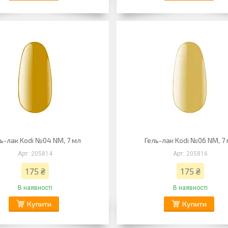
ь-лак Kodi №04 NM, 7 мл
Гель-лак Kodi №06 NM, 7
205814
205816
175 ₴
175 ₴
В наявності
В наявності
Купити
Купити