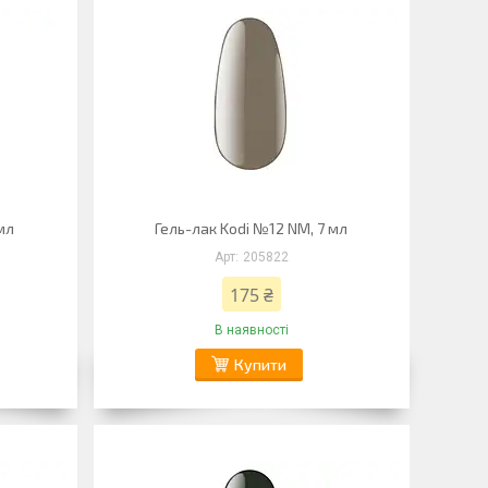
 мл
Гель-лак Kodi №12 NM, 7 мл
205822
175 ₴
В наявності
Купити