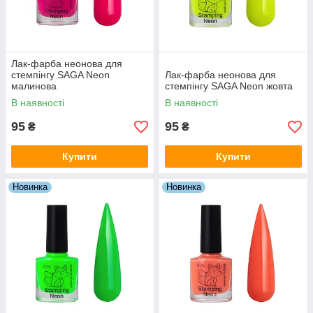
Лак-фарба неонова для
стемпінгу SAGA Neon
Лак-фарба неонова для
малинова
стемпінгу SAGA Neon жовта
В наявності
В наявності
95
95
₴
₴
Купити
Купити
Новинка
Новинка