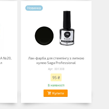
Новинка
GA №20,
Лак-фарба для стемпінгу з липкою
мл
кулею Saga Professional
301308
95 ₴
В наявності
Купити