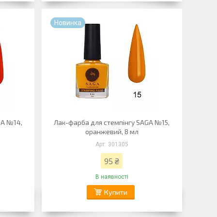
Новинка
GA №14,
Лак-фарба для стемпінгу SAGA №15,
оранжевий, 8 мл
301305
95 ₴
В наявності
Купити