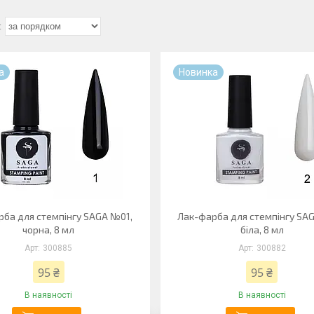
а
Новинка
рба для стемпінгу SAGA №01,
Лак-фарба для стемпінгу SA
чорна, 8 мл
біла, 8 мл
300885
300882
95 ₴
95 ₴
В наявності
В наявності