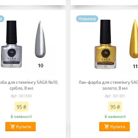
а
Новинка
рба для стемпінгу SAGA №10,
Лак-фарба для стемпінгу SA
срібло, 8 мл
золото, 8 мл
301300
301301
95 ₴
95 ₴
В наявності
В наявності
Купити
Купити