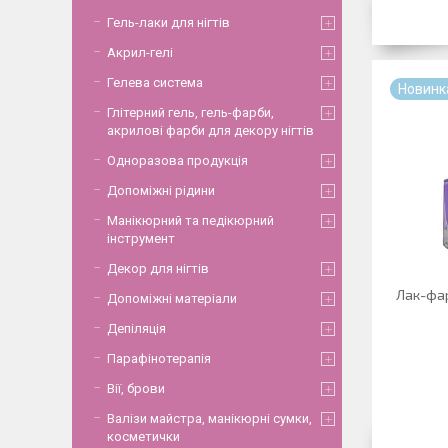
Гель-лаки для нігтів
Акрил-гелі
Гелева система
Новинк
Глітерний гель, гель-фарби,
акрилові фарби для декору нігтів
Одноразова продукція
Допоміжні рідини
Манікюрний та педікюрний
інструмент
Декор для нігтів
Лак-фар
Допоміжні матеріали
Депіляція
Парафінотерапія
Вії, брови
Валізи майстра, манікюрні сумки,
косметички