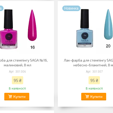
а
Новинка
рба для стемпінгу SAGA №16,
Лак-фарба для стемпінгу SA
малиновий, 8 мл
небесно-блакитний, 8 
301306
301307
95 ₴
95 ₴
В наявності
В наявності
Купити
Купити