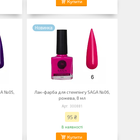
Купити
Новинка
GA №05,
Лак-фарба для стемпінгу SAGA №06,
рожева, 8 мл
300881
95 ₴
В наявності
Купити