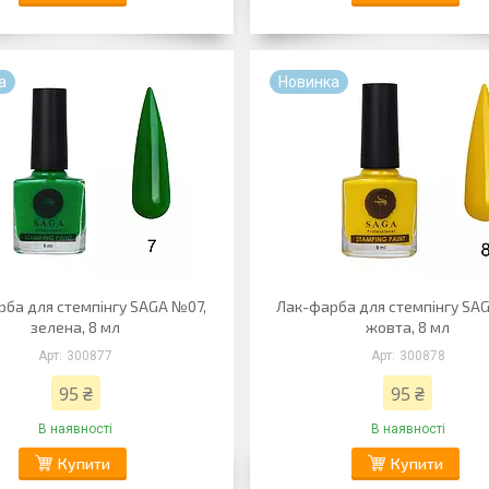
а
Новинка
рба для стемпінгу SAGA №07,
Лак-фарба для стемпінгу SA
зелена, 8 мл
жовта, 8 мл
300877
300878
95 ₴
95 ₴
В наявності
В наявності
Купити
Купити