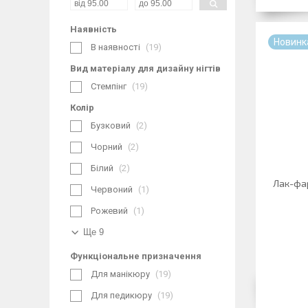
Наявність
Новинк
В наявності
19
Вид матеріалу для дизайну нігтів
Стемпінг
19
Колір
Бузковий
2
Чорний
2
Білий
2
Лак-фа
Червоний
1
Рожевий
1
Ще 9
Функціональне призначення
Для манікюру
19
Для педикюру
19