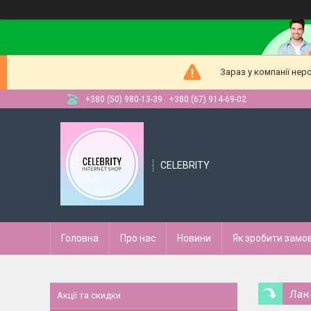
Зараз у компанії нер
+380 (50) 980-13-39
+380 (67) 914-69-02
CELEBRITY
Головна
Про нас
Новини
Як зробити замо
Лак
Акції та скидки