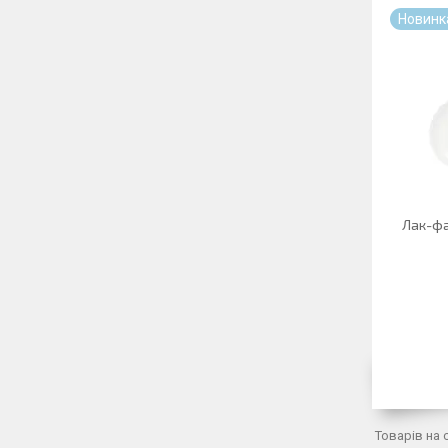
Новинк
Лак-фа