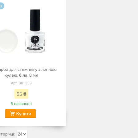
а
рба для стемпінгу з липкою
кулею, біла, 8 мл
301309
95 ₴
В наявності
Купити