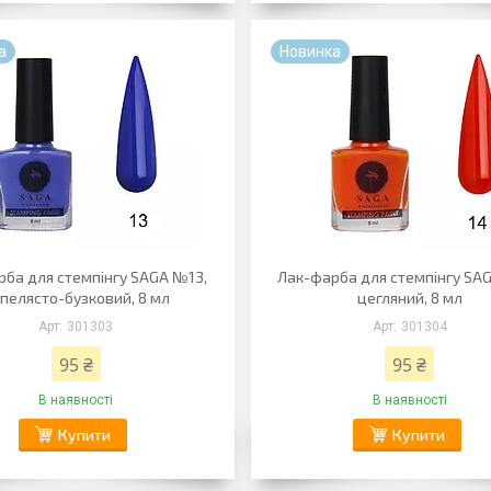
а
Новинка
рба для стемпінгу SAGA №13,
Лак-фарба для стемпінгу SA
пелясто-бузковий, 8 мл
цегляний, 8 мл
301303
301304
95 ₴
95 ₴
В наявності
В наявності
Купити
Купити