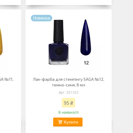
Новинка
GA №11,
Лак-фарба для стемпінгу SAGA №12,
темно-синя, 8 мл
301302
95 ₴
В наявності
Купити