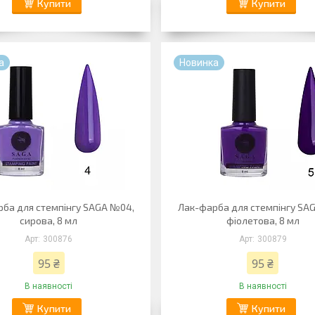
Купити
Купити
а
Новинка
ба для стемпінгу SAGA №04,
Лак-фарба для стемпінгу SA
сирова, 8 мл
фіолетова, 8 мл
300876
300879
95 ₴
95 ₴
В наявності
В наявності
Купити
Купити