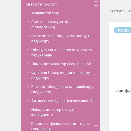
Товари та послуги
Акційні товари!
Зовнішні акумулятори
(повербанки)
Новинк
Стартові набори для манікюру та
педикюру
Обладнання для салонів краси та
перукарень
Лампи для манікюру Led, Sun, УФ
Фрезери і насадки для манікюру і
педикюру
Електрообладнання для манікюру
Лак-фа
і педикюру
Антисептики і дезінфікуючі засоби
Набори для стерилізації
інструменту
Базове та фінішне покриття для
гель-лаків