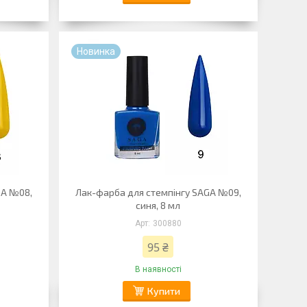
Новинка
GA №08,
Лак-фарба для стемпінгу SAGA №09,
синя, 8 мл
300880
95 ₴
В наявності
Купити