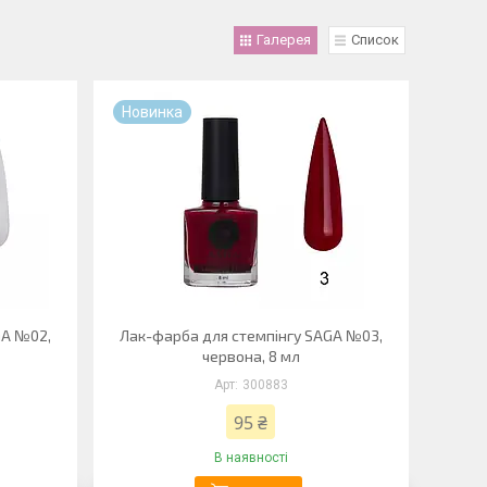
Галерея
Список
Новинка
GA №02,
Лак-фарба для стемпінгу SAGA №03,
червона, 8 мл
300883
95 ₴
В наявності