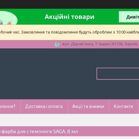
обочий час. Замовлення та повідомлення будуть оброблені з 10:00 найбл
вул. Дерев'янка, 7. Індекс:61103, Харків,
влення?
Доставка і оплата
Акції та знижки
Контакти
-фарба для стемпинга SAGA, 8 мл