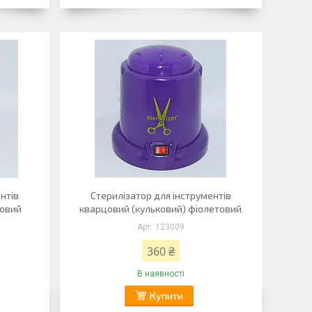
нтів
Стерилізатор для інструментів
зовий
кварцовий (кульковий) фіолетовий
123009
360 ₴
В наявності
Купити