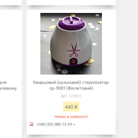
для
Кварцовий (кульковий) стерилізатор
талевому
sp-9001 (Фіолетовий)
123001
440 ₴
Немає в наявності
+380 (50) 980-13-39