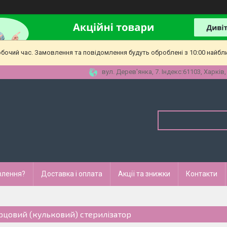
обочий час. Замовлення та повідомлення будуть оброблені з 10:00 найбл
вул. Дерев'янка, 7. Індекс:61103, Харків,
влення?
Доставка і оплата
Акції та знижки
Контакти
рцовий (кульковий) стерилізатор