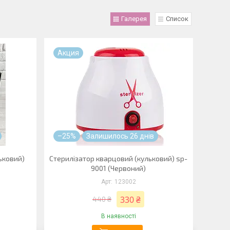
Галерея
Список
Акция
–25%
Залишилось 26 днів
ьковий)
Стерилізатор кварцовий (кульковий) sp-
9001 (Червоний)
123002
330 ₴
440 ₴
В наявності