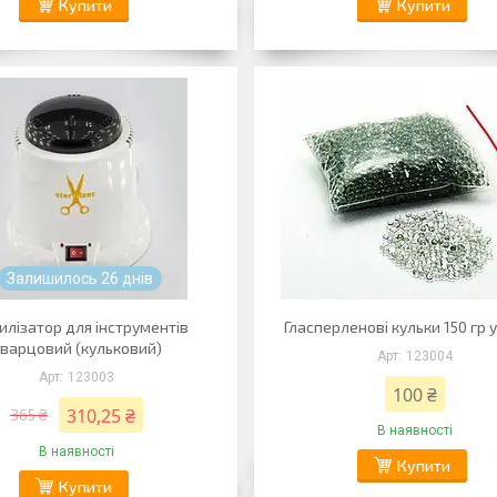
Купити
Купити
Залишилось 26 днів
илізатор для інструментів
Гласперленові кульки 150 гр у
варцовий (кульковий)
123004
123003
100 ₴
310,25 ₴
365 ₴
В наявності
В наявності
Купити
Купити