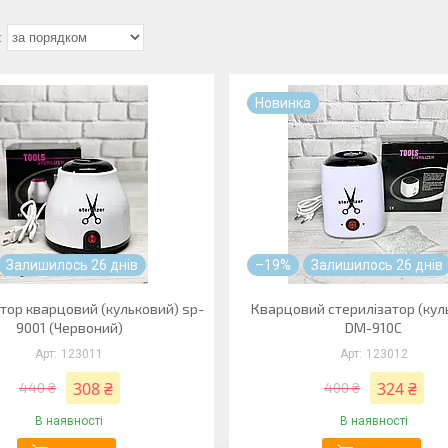
Новинка
Залишилось 26 днів
–19%
Залишилось 26 днів
тор кварцовий (кульковий) sp-
Кварцовий стерилізатор (кул
9001 (Червоний)
DM-910C
123011
123012
308 ₴
324 ₴
440 ₴
400 ₴
В наявності
В наявності