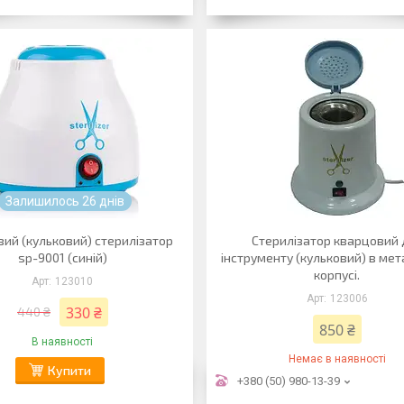
Залишилось 26 днів
ий (кульковий) стерилізатор
Стерилізатор кварцовий 
sp-9001 (синій)
інструменту (кульковий) в ме
корпусі.
123010
123006
330 ₴
440 ₴
850 ₴
В наявності
Немає в наявності
Купити
+380 (50) 980-13-39