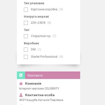
Тип упаковки
Картонна коробка
3
Напруга мережі
220~240 В
8
Тип
Стерилізатор
7
Виробник
DM
1
Starlet Professional
4
Контакти
Інтернет-магазин CELEBRITY
ФОП Кашуба Наталія Павлівна