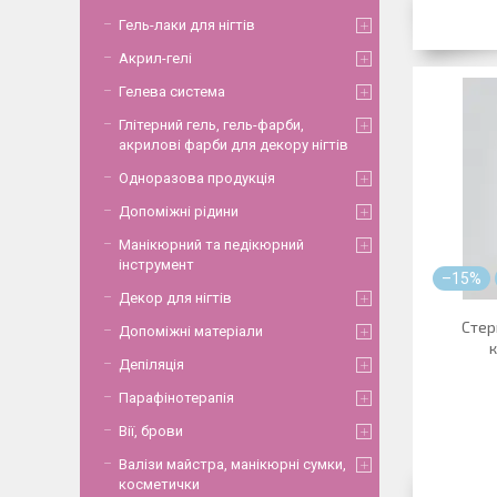
Гель-лаки для нігтів
Акрил-гелі
Гелева система
Глітерний гель, гель-фарби,
акрилові фарби для декору нігтів
Одноразова продукція
Допоміжні рідини
Манікюрний та педікюрний
інструмент
–15%
Декор для нігтів
Стер
Допоміжні матеріали
к
Депіляція
Парафінотерапія
Вії, брови
Валізи майстра, манікюрні сумки,
косметички