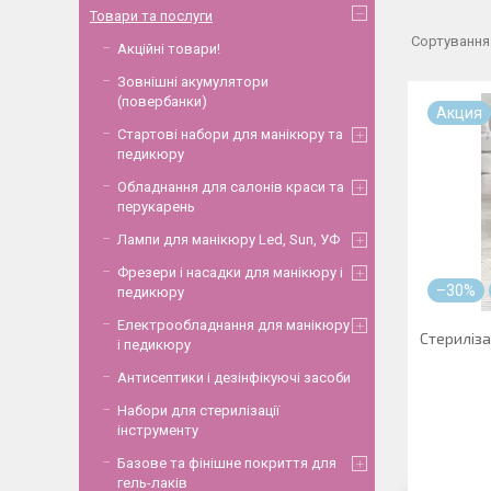
Товари та послуги
Акційні товари!
Зовнішні акумулятори
(повербанки)
Акция
Стартові набори для манікюру та
педикюру
Обладнання для салонів краси та
перукарень
Лампи для манікюру Led, Sun, УФ
Фрезери і насадки для манікюру і
–30%
педикюру
Електрообладнання для манікюру
Стериліза
і педикюру
Антисептики і дезінфікуючі засоби
Набори для стерилізації
інструменту
Базове та фінішне покриття для
гель-лаків