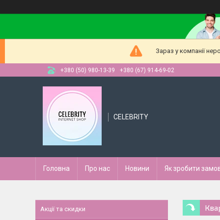
Зараз у компанії нер
+380 (50) 980-13-39
+380 (67) 914-69-02
CELEBRITY
Головна
Про нас
Новини
Як зробити замо
Ква
Акції та скидки