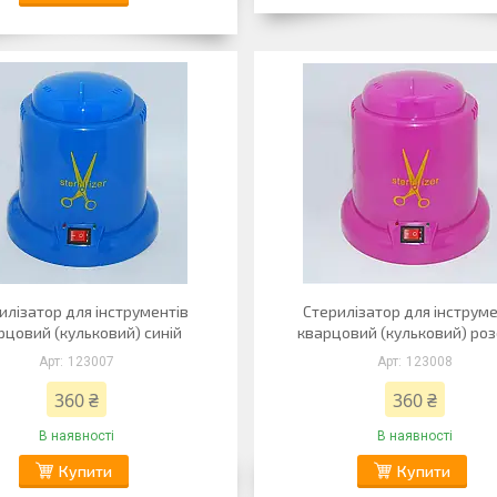
илізатор для інструментів
Стерилізатор для інструме
рцовий (кульковий) синій
кварцовий (кульковий) ро
123007
123008
360 ₴
360 ₴
В наявності
В наявності
Купити
Купити