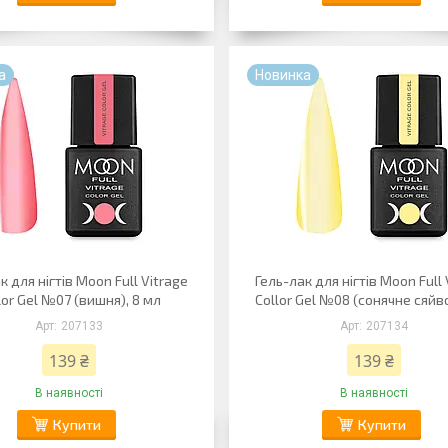
а
Новинка
к для нігтів Moon Full Vitrage
Гель-лак для нігтів Moon Full 
lor Gel №07 (вишня), 8 мл
Collor Gel №08 (сонячне сяйво
207133
207134
139 ₴
139 ₴
В наявності
В наявності
Купити
Купити