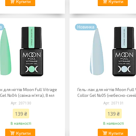
Купити
Купити
а
Новинка
к для нігтів Moon Full Vitrage
Гель-лак для нігтів Moon Full 
 Gel №04 (свіжа м'ята), 8 мл
Collor Gel №05 (небесно-синій
207130
207131
139 ₴
139 ₴
В наявності
В наявності
Купити
Купити