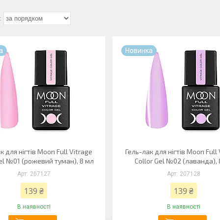
а
Новинка
к для нігтів Moon Full Vitrage
Гель-лак для нігтів Moon Full 
Gel №01 (рожевий туман), 8 мл
Collor Gel №02 (лаванда), 
207127
207128
139 ₴
139 ₴
В наявності
В наявності