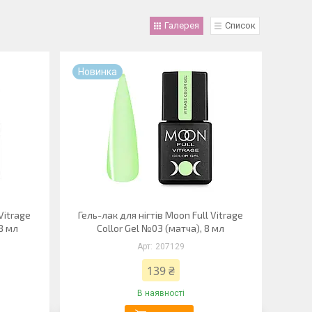
Галерея
Список
Новинка
Vitrage
Гель-лак для нігтів Moon Full Vitrage
8 мл
Collor Gel №03 (матча), 8 мл
207129
139 ₴
В наявності