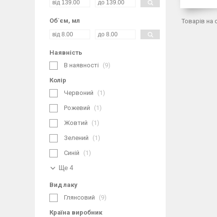
Об`єм, мл
Наявність
В наявності
9
Колір
Червоний
1
Рожевий
1
Жовтий
1
Зелений
1
Синій
1
Ще 4
Вид лаку
Глянсовий
9
Країна виробник