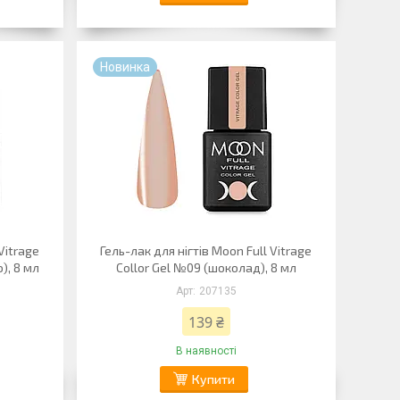
Новинка
Vitrage
Гель-лак для нігтів Moon Full Vitrage
), 8 мл
Collor Gel №09 (шоколад), 8 мл
207135
139 ₴
В наявності
Купити