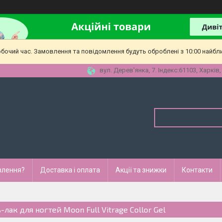
обочий час. Замовлення та повідомлення будуть оброблені з 10:00 найбл
вул. Дерев'янка, 7. Індекс:61103, Харків,
влення?
Доставка і оплата
Акції та знижки
Контакти
-лак для ногтей Moon Full Vitrage Collor Gel