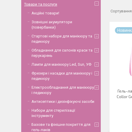
Товари та послуги
Акційні товари!
Зовнішні акумулятори
(повербанки)
Новинк
Стартові набори для манікюру та
педикюру
Обладнання для салонів краси та
перукарень
Лампи для манікюру Led, Sun, УФ
Фрезери і насадки для манікюру і
педикюру
Електрообладнання для манікюру
Гель-ла
і педикюру
Collor 
Антисептики і дезінфікуючі засоби
Набори для стерилізації
інструменту
Базове та фінішне покриття для
гель-лаків