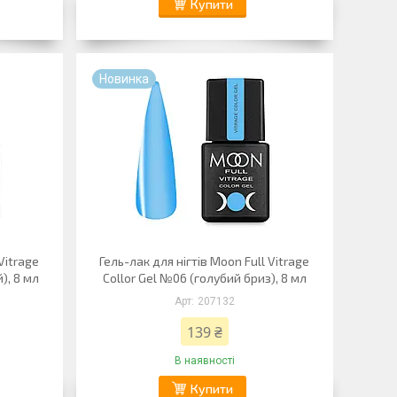
Купити
Новинка
Vitrage
Гель-лак для нігтів Moon Full Vitrage
), 8 мл
Collor Gel №06 (голубий бриз), 8 мл
207132
139 ₴
В наявності
Купити