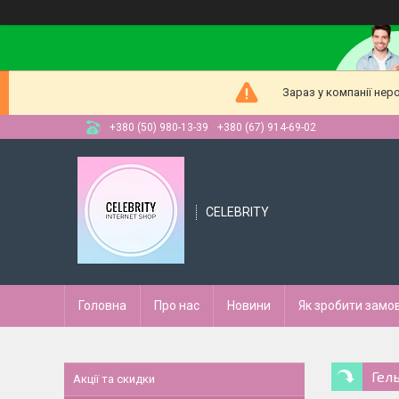
Зараз у компанії нер
+380 (50) 980-13-39
+380 (67) 914-69-02
CELEBRITY
Головна
Про нас
Новини
Як зробити замо
Гель
Акції та скидки