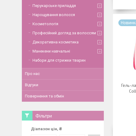
Перукарське приладдя
Нарощування волосся
Новинк
Косметологія
Професійний догляд за волоссям
Декоративна косметика
Манекени навчальні
Набори для стрижки тварин
Про нас
Відгуки
Гель-ла
Col
Повернення та обмін
Фільтри
Діапазон цін, ₴