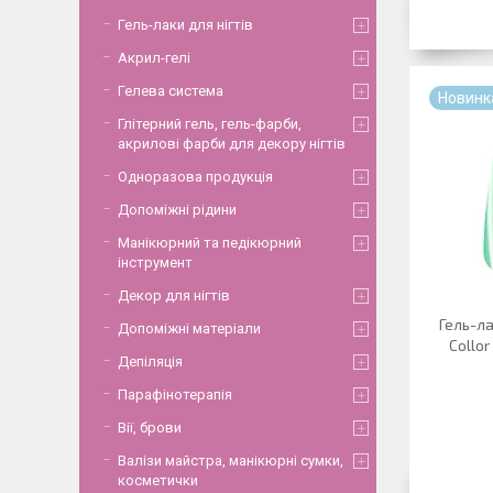
Гель-лаки для нігтів
Акрил-гелі
Гелева система
Новинк
Глітерний гель, гель-фарби,
акрилові фарби для декору нігтів
Одноразова продукція
Допоміжні рідини
Манікюрний та педікюрний
інструмент
Декор для нігтів
Гель-ла
Допоміжні матеріали
Collor
Депіляція
Парафінотерапія
Вії, брови
Валізи майстра, манікюрні сумки,
косметички