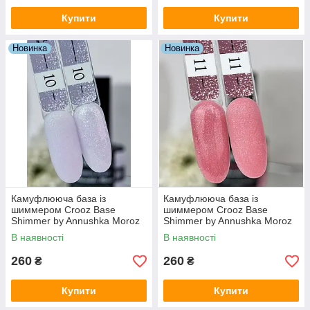
Купити
Купити
Новинка
Новинка
Камуфлююча база із
Камуфлююча база із
шиммером Crooz Base
шиммером Crooz Base
Shimmer by Annushka Moroz
Shimmer by Annushka Moroz
№010 (бузкова), 15 мл
№011 (темно-рожевий), 15
В наявності
В наявності
мл
260
260
₴
₴
Купити
Купити