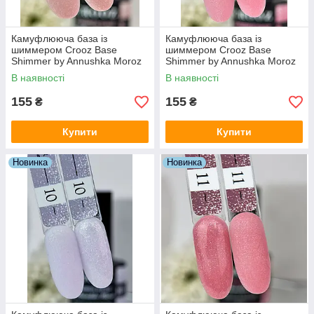
Камуфлююча база із
Камуфлююча база із
шиммером Crooz Base
шиммером Crooz Base
Shimmer by Annushka Moroz
Shimmer by Annushka Moroz
№08 (бежева), 8 мл
№09 (яскраво-рожева), 8 мл
В наявності
В наявності
155
155
₴
₴
Купити
Купити
Новинка
Новинка