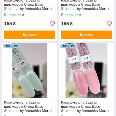
Камуфлююча база із
Камуфлююча база із
шиммером Crooz Base
шиммером Crooz Base
Shimmer by Annushka Moroz
Shimmer by Annushka Moroz
№010 (бузкова), 8 мл
№011 (темно-рожевий), 8 мл
В наявності
В наявності
155
155
₴
₴
Купити
Купити
Новинка
Новинка
Камуфлююча база із
Камуфлююча база із
шиммером Crooz Base
шиммером Crooz Base
Shimmer by Annushka Moroz
Shimmer by Annushka Moroz
№06 (м'ятна), 15 мл
№07 (рожева), 15 мл