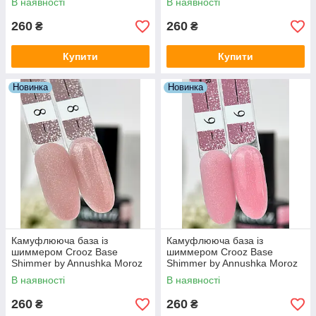
В наявності
В наявності
260
260
₴
₴
Купити
Купити
Новинка
Новинка
Камуфлююча база із
Камуфлююча база із
шиммером Crooz Base
шиммером Crooz Base
Shimmer by Annushka Moroz
Shimmer by Annushka Moroz
№08 (бежева), 15 мл
№09 (яскраво-рожева), 15 мл
В наявності
В наявності
260
260
₴
₴