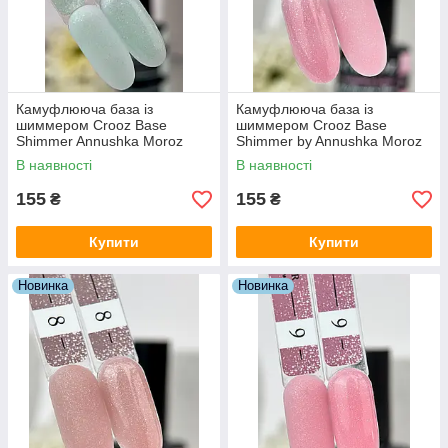
Камуфлююча база із
Камуфлююча база із
шиммером Crooz Base
шиммером Crooz Base
Shimmer Annushka Moroz
Shimmer by Annushka Moroz
№06 (м'ятна), 8 мл
№07 (рожева), 8 мл
В наявності
В наявності
155
155
₴
₴
Купити
Купити
Новинка
Новинка