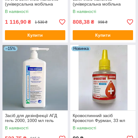
(універсальна мобільна
(універсальна мобільна
батарея Power Bank)
батарея Power Bank)
В наявності
В наявності
1 116,90
808,38
₴
₴
1 530 ₴
998 ₴
Купити
Купити
–15%
Новинка
Засіб для дезінфекції АГД
Кровоспинний засіб
гель 2000, 1000 мл гель
Кровостоп Фурман, 33 мл
В наявності
В наявності