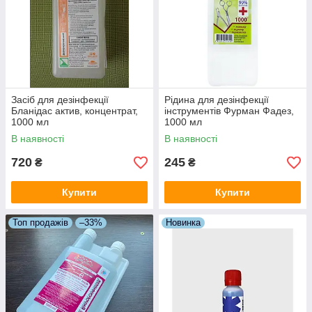
Засіб для дезінфекції
Рідина для дезінфекції
Бланідас актив, концентрат,
інструментів Фурман Фадез,
1000 мл
1000 мл
В наявності
В наявності
720
245
₴
₴
Купити
Купити
Топ продажів
–33%
Новинка