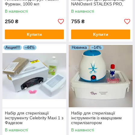
Фурман, 1000 мл
NANOsteril STALEKS PRO,
1000 мл
В наявності
В наявності
250
755
₴
₴
Купити
Купити
Акция!!!
–44%
Новинка
–14%
Набір для стерилізації
Набір для стерилізації
інструменту Celebrity Maxi 1 з
інструментів із кварцовим
Фадезом
стерилізатором
В наявності
В наявності