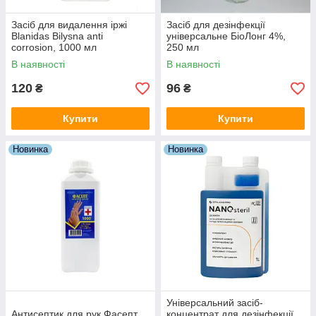
Засіб для видалення іржі
Засіб для дезінфекції
Blanidas Bilysna anti
універсальне БіоЛонг 4%,
corrosion, 1000 мл
250 мл
В наявності
В наявності
120
96
₴
₴
Купити
Купити
Новинка
Новинка
Універсальний засіб-
Антисептик для рук Фасепт
концентрат для дезінфекції