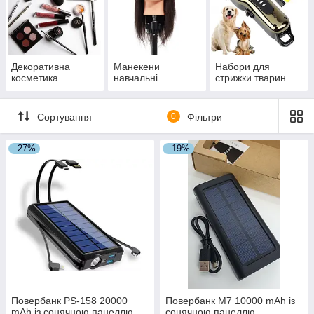
Декоративна
Манекени
Набори для
косметика
навчальні
стрижки тварин
Сортування
0
Фільтри
–27%
–19%
Повербанк PS-158 20000
Повербанк М7 10000 mAh із
mAh із сонячною панеллю
сонячною панеллю