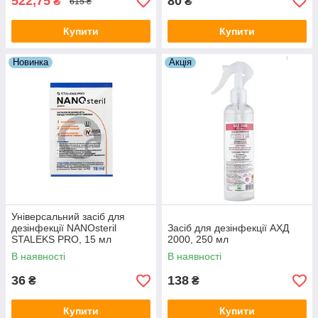
522,75
80
₴
₴
615 ₴
Купити
Купити
Новинка
Акція
Універсальний засіб для
дезінфекції NANOsteril
Засіб для дезінфекції АХД
STALEKS PRO, 15 мл
2000, 250 мл
В наявності
В наявності
36
138
₴
₴
Купити
Купити