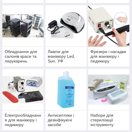
Обладнання для
Лампи для
Фрезери і насадки
салонів краси та
манікюру Led,
для манікюру і
перукарень
Sun, УФ
педикюру
Електрообладнанн
Антисептики і
Набори для
я для манікюру і
дезінфікуючі
стерилізації
педикюру
засоби
інструменту