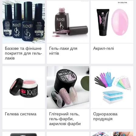
Базове та фінішне
Гель-лаки для
Акрил-гелі
покриття для гель-
нігтів
лаків
Гелева система
Глітерний гель,
Одноразова
гель-фарби,
продукція
акрилові фарби
для декору нігтів