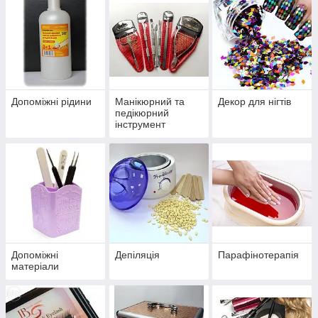
Допоміжні рідини
Манікюрний та
Декор для нігтів
педікюрний
інструмент
Допоміжні
Депіляція
Парафінотерапія
матеріали