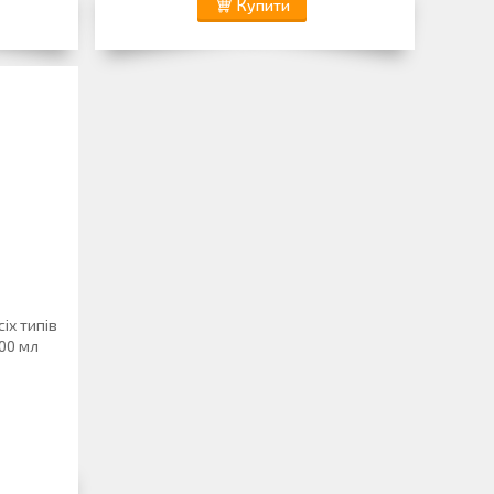
Купити
іх типів
000 мл