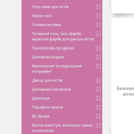
Гель-лаки для нігтів
Акрил-гелі
Гелева система
Глітерний гель, гель-фарби,
акрилові фарби для декору нігтів
Одноразова продукція
Допоміжні рідини
Манікюрний та педікюрний
інструмент
Декор для нігтів
Бальзам 
Допоміжні матеріали
волос
Депіляція
Парафінотерапія
Вії, брови
Валізи майстра, манікюрні сумки,
косметички