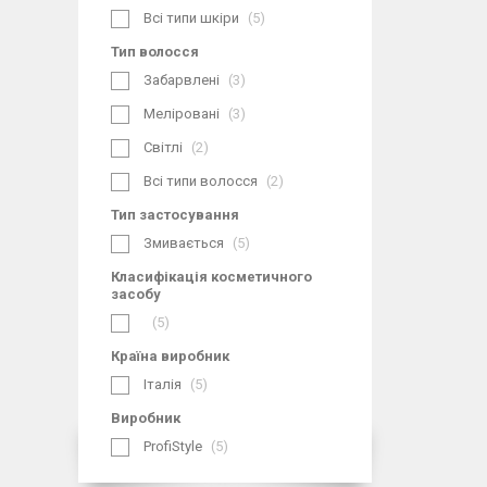
Всі типи шкіри
5
Тип волосся
Забарвлені
3
Меліровані
3
Світлі
2
Всі типи волосся
2
Тип застосування
Змивається
5
Класифікація косметичного
засобу
5
Країна виробник
Італія
5
Виробник
ProfiStyle
5