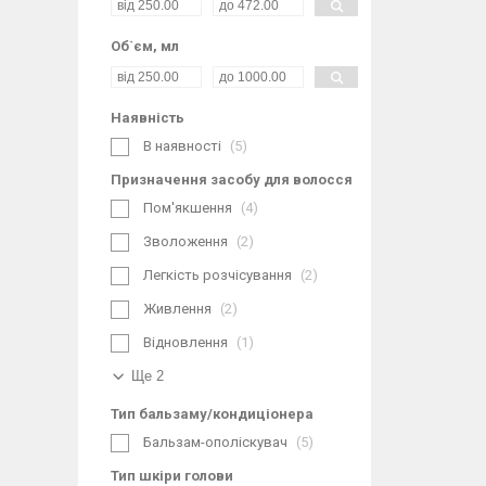
Об`єм, мл
Наявність
В наявності
5
Призначення засобу для волосся
Пом'якшення
4
Зволоження
2
Легкість розчісування
2
Живлення
2
Відновлення
1
Ще 2
Тип бальзаму/кондиціонера
Бальзам-ополіскувач
5
Тип шкіри голови