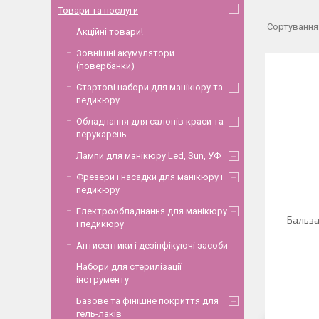
Товари та послуги
Акційні товари!
Зовнішні акумулятори
(повербанки)
Стартові набори для манікюру та
педикюру
Обладнання для салонів краси та
перукарень
Лампи для манікюру Led, Sun, УФ
Фрезери і насадки для манікюру і
педикюру
Електрообладнання для манікюру
Бальза
і педикюру
Антисептики і дезінфікуючі засоби
Набори для стерилізації
інструменту
Базове та фінішне покриття для
гель-лаків