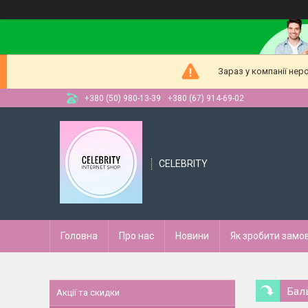
Зараз у компанії нер
+380 (50) 980-13-39
+380 (67) 914-69-02
CELEBRITY
Головна
Про нас
Новини
Як зробити замо
Бал
Акції та скидки