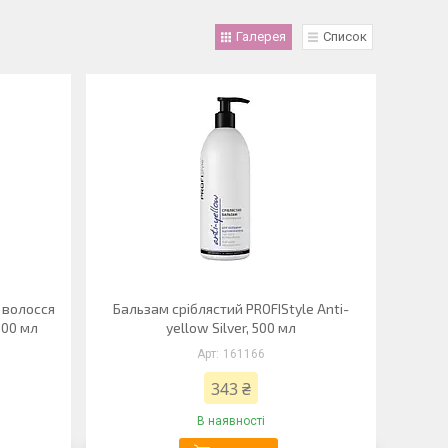
Галерея
Список
 волосся
Бальзам сріблястий PROFIStyle Anti-
500 мл
yellow Silver, 500 мл
161166
343 ₴
В наявності