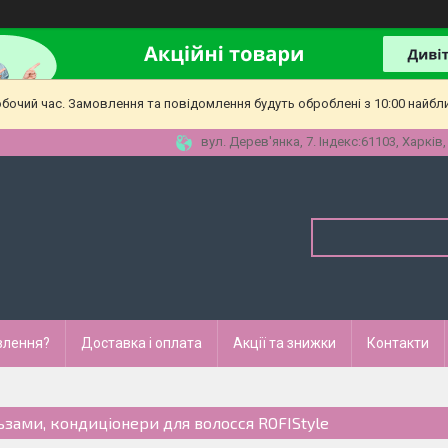
обочий час. Замовлення та повідомлення будуть оброблені з 10:00 найбл
вул. Дерев'янка, 7. Індекс:61103, Харків,
влення?
Доставка і оплата
Акції та знижки
Контакти
ьзами, кондиціонери для волосся ROFIStyle